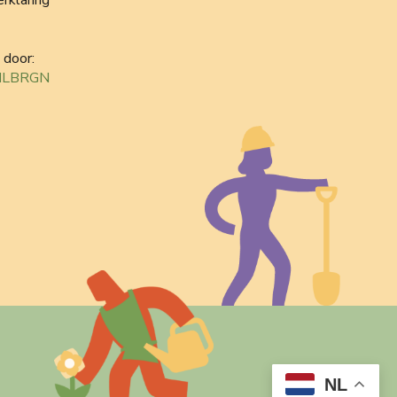
 door:
MLBRGN
NL