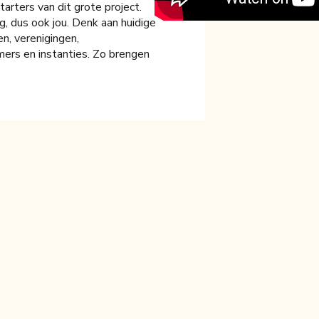
rters van dit grote project.
, dus ook jou. Denk aan huidige
n, verenigingen,
mers en instanties. Zo brengen