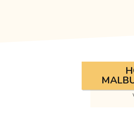
H
MALBU