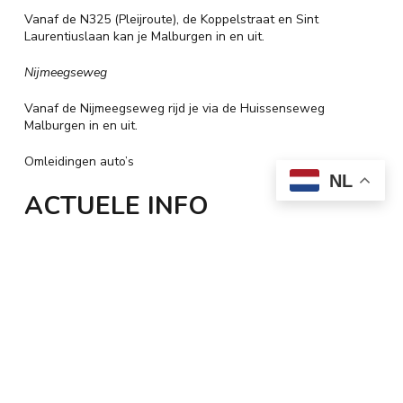
Vanaf de N325 (Pleijroute), de Koppelstraat en Sint
Laurentiuslaan kan je Malburgen in en uit.
Nijmeegseweg
Vanaf de Nijmeegseweg rijd je via de Huissenseweg
Malburgen in en uit.
Omleidingen auto’s
NL
ACTUELE INFO
WERKZAAMHEDEN
Blijf op de hoogte van de actuele werkzaamheden via de
BouwApp.
De BouwApp is een app voor uw smartphone of tablet. Hier
vind je berichten over de planning en de werkzaamheden in
jouw omgeving. Ook kunt makkelijk met de aannemer contact
opnemen.