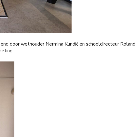
eopend door wethouder Nermina Kundić en schooldirecteur Rolan
oeting.