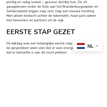
prettig en veilig voelen – gewoon dichtbij huis. De 14
garageboxen onder de flats aan het Brandenburgseplein en
Gelderseplein krijgen stap voor stap een nieuwe invulling.
Niet alleen bedacht achter de tekentafel, maar juist samen
met bewoners en partners uit de wijk.
EERSTE STAP GEZET
De kijkdag was een belangrijke eerste stap. De opkomst en
NL
de gesprekken laten zien dat er veel energie zit in de wijk en
dat er behoefte is aan dit soort plekken.
HEB JE EEN IDEE OF WIL JE
MEEDOEN?
Bekijk hier meer informatie over het project
en blijf op de
hoogte via deze website – dit krijgt zeker een vervolg.